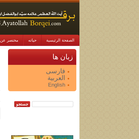
الصفحة الرئيسية
حياته
مختصر عن 
38.
زبان ها
ذ
فارسی
ا
العربية
English
‏جستجو: ‏