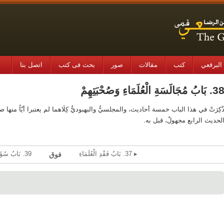
البرقعي
کتب
مقالات
صور
بحث فی کتب
اتصل بنا
 بَابُ مُجَالَسَةِ الْعُلَمَاءِ وَصُحْبَتِهِمْ
ُكِرَتْ في هذا الباب خمسة أحاديث، والمجلسيُّ والبهبوديُّ كِلَاهما لم يعتبرا أيّاً منها
لحديث الرابع مجهولٌ، قبل به.
▸ 37. بَابُ فَقْدِ الْعُلَمَاءِ
39. بَابُ سُؤَالِ الْعَالِمِ وَتَذَاكُرِهِ ◂
فوق