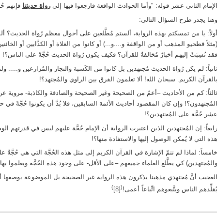
لإمام الثاني عشر قوله: "وأما الحوادث الواقعة فارجعوا فيها إلى
رواة حديثنا
فإنهم حُجَ
هنا يجدر طرح السؤال التالي:
ولاً: يا من تمسكتم بهذه الرواية، ألستم مُطَّلعين على أحوال معظم رُواة الحديث؟ أل
مثلاً فطحيو المذهب أو من الواقفة و....و...) أو كانوا من الغلاة أو الكذَّابين أو الخا
قد نُسِبَتْ إليهم أخبارٌ مُخالفةٌ للقرآن؟ فكيف يكون رُواة الحديث حُجَّةً على الناس؟!
انياً: لم يكن رُواة الحديث مُجتهدين بل كانوا من الكَسبة والتجار والمُزارعين و..... ولم 
القرآن الكريم. سبحان الله! ألا تعلمون الفرق بين الراوي والمُجتهد؟!
الثاً: كم من الأحاديث –أعمّ من الصحيحة وغير الصحيحة والصادقة والكاذبة- مروية عن
لمُجتهدون؟! وإن كان المقصود أحاديث الأئمة السابقين، فلا بُدَّ أن يكونوا حُجَّةً في 
شر حُجَّة على المُجتهدين؟!
ابعاً: إن المُجتهدين الذين اعتبرت الرواية أن الإمام حُجَّة عليهم ليس في قدرتهم الوصول
ذه التي لا يُمكن الوصول إليها والاستفادة منها؟!
امساً: لماذا لم تتمّ الإشارة في القرآن الكريم إلى مثل هذه الحُجَّة التي هي حُجَّةٌ
المُجتهدين) كي يطَّلع العلماء جميعهم –على الأقل- على وجود هذه الحُجَّة ويعلموا بها
لعجيب أنَّ مُجتهدي مذهبنا يذكرون هذه الرواية غير الصحيحة بل الموضوعة بوصفها أ
)
(
ُقلِّدهم الناس ويتَّبعوهم اتِّباعاً أعمى!
[8]