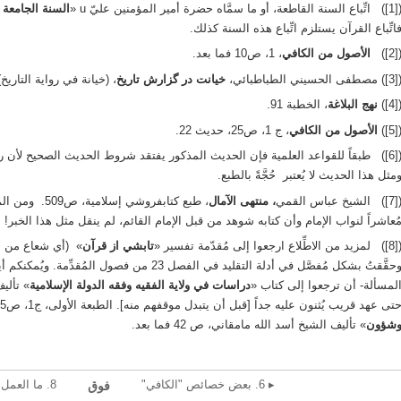
ّباع السنة القاطعة، أو ما سمَّاه حضرة أمير المؤمنين عليّ u «
السنة الجامعة غي
اتِّباع القرآن يستلزم اتِّباع هذه السنة كذلك.
([2]
الأصول من الكافي
، 1، ص10 فما بعد.
) مصطفى الحسيني الطباطبائي،
خيانت در گزارش تاريخ
، (خيانة في رواية التاريخ) 
([4]
نهج البلاغة
، الخطبة 91.
([5]
الأصول من الكافي
، ج 1، ص25، حديث 22.
([6]) طبقاً للقواعد العلمية فإن الحديث المذكور يفتقد شروط الحديث الصحيح لأن
مثل هذا الحديث لا يُعتبر حُجَّةً بالطبع.
]) الشيخ عباس القمي
، منتهى الآمال
، طبع كتابفروشي
ُعاشراً لنواب الإمام وأن كتابه شوهد من قبل الإمام القائم، لم ينقل مثل هذا الخبر!
مزيد من الاطِّلاع ارجعوا إلى مُقدّمة تفسير «
تابشي از قرآن
» (أي شعاع من ال
وحقَّقتُ بشكل مُفصَّل في أدلة التقليد في الفصل 23 م
لمسألة- أن ترجعوا إلى كتاب «
دراسات في ولاية الفقيه وفقه الدولة الإسلامية
» تألي
تى عهد قريب يُثنون عليه جداً [قبل أن يتبدل موقفهم منه]. الطبعة الأولى، ج1، ص425 فما بعد، وارجعوا أيضاً إلى كتاب «
شؤون
» تأليف الشيخ أسد الله مامقاني، ص 42 فما بعد.
▸ 6. بعض خصائص "الكافي"
8. ما العمل إذَن؟ ◂
فوق