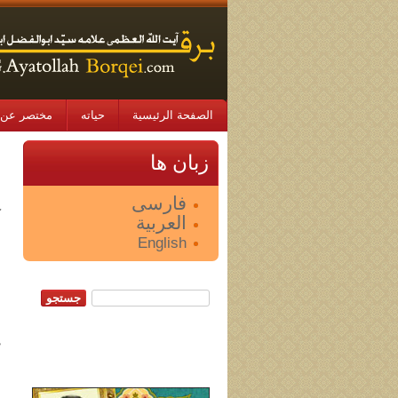
الصفحة الرئيسية
حياته
مختصر عن 
7. ا
زبان ها
م
فارسی
ك
العربية
أ
English
ا
م
‏جستجو: ‏
إ
م
ط
ا
ا