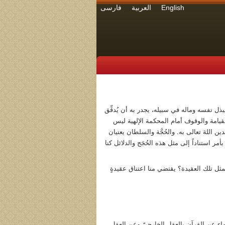
English
العربية
فارسی
ويبذل نفسه وماله في سبيله، يجدر به أن يُدقِّق
 القيامة والوقوف أمام المحكمة الإلهية ليس
ندين اللهَ تعالى به. والحُجَّة والسلطان يعنيان
 بأمر استناداً إلى مثل هذه الحُجَج والدلائل كنا
ثل تلك العقيدة؟ يقتضي منا اعتناق عقيدةٍ
علماء عن القرآن بالعقل الخارجيّ وعن العقل