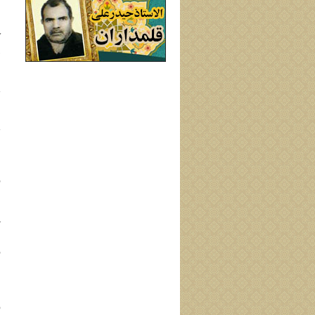
ب
ك
"
ي
أ
ا
ا
ا
ب
أ
ف
م
ا
و