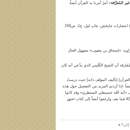
ر المُفرِّقة
» أمرٌ أمرنا به القرآن أيضاً،
انتشارات چاپخش، چاپ اول، ج1، ص159.
 راويه: «إسحاق بن يعقوب» مجهول الحال
 إسلامية، ص509. ومن المُفارقة أن الشيخ الكُليني الذي يدَّعي أنه كان
قرآن) [تأليف المؤلف ذاته] حيث درستُ
ن فصول المُقدِّمة. ويُمكنكم أيضاً -إذا أردتم المزيد من التفصيل حول هذه
ف «آية الله حسينعلي المنتظري» وقد كانوا
دين