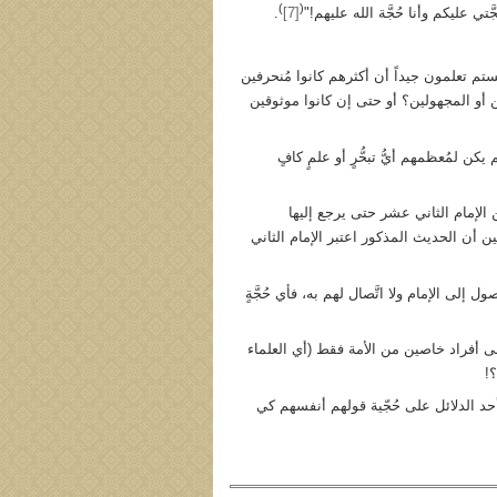
)
(
ّتي عليكم وأنا حُجَّة الله عليهم!"
[7]
.
ستم تعلمون جيداً أن أكثرهم كانوا مُنحرفين
ئنين أو المجهولين؟ أو حتى إن كانوا موثوقين
يكن لمُعظمهم أيُّ تبحُّرٍ أو علمٍ كافٍ
 الإمام الثاني عشر حتى يرجع إليها
حين أن الحديث المذكور اعتبر الإمام الثاني
 إلى الإمام ولا اتَّصال لهم به، فأي حُجَّةٍ
 على أفراد خاصين من الأمة فقط (أي العلماء
؟!
حد الدلائل على حُجّية قولهم أنفسهم كي