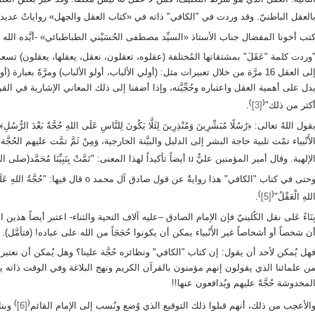
العقل الباطنيّ. وقد وردت في "الكافي" ذاته في «كتاب العقل والجهل» رواياتٌ عديد
تب أخونا المفضال جناب الأستاذ «السيِّد مصطفى الحُسَيْني الطباطبائي» -أيَّده الله
وردت كلمة "عَقَلَ" بمشتقاتها المُختلفة (عقلوه، تعقلون، نعقل، يعقلها، يعقلون) تسعةً
إلى العقل 16 مرَّة من خلال تعبيرات مثل: (أولي الألباب، أولو الألباب) ومرَّةً بعبارة (
دل على أهمية العقل واعتباره وحُجِّيَّته، وإذا أضفنا إلى ذلك المعاني الإشارية في ال
)
(
كثر من ذلك"
[3]
.
لأَنْبياء تمّت تلبية حاجة البشر إلى الدليل والبيَّنة الخارجية، وَمِنْ ثَمَّ تمَّت عليهم الحُجَ
لإلهية. وقال أمير المؤمنين عليٌّ u أيضاً تأكيداً لهذا المعنى: "تَمَّتْ بِنَبِيِّنَا مُحَمَّد(صلى الله عليه وآله) حُجَّتُهُ"
)
(
للهِ الْعَقْلُ"
[5]
.
ِنَاءً عَلى نقل الكُلينيّ فإن الإمام الصادق –عليه آلاف التحية والثناء- اعتبر أيضاً هذين ا
ن شخصاً أو أشخاصاً غير الأَنْبياء يمكن أن يكونوا حُجَجَاً من الله على عباده! (فتأمَّل).
هل يُمكن لأحد أن يقول: إن كتاب "الكافي" ونظائره حُجَّة علينا؟ وهل يُمكن أن نعتبر 
ن علمائنا الذي يقولون إنهم مؤمنون بالقرآن الكريم ونهج البلاغة وفي الوقت ذاته يعتبر
لمخدوشة حُجَّةً عليهم ويُدافعون عنها!!
)
(
الأعجب من ذلك، أنهم قبلوا ذلك التوقيع الذي وُضع ونُسب إلى الإمام القائم
[6]
وبنا