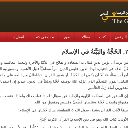
البرقعي
کتب
مقالات
صور
بحث فی کتب
اتصل بنا
لحُجَّةُ وَالبَيِّنَةُ في الإسلام
ن يريد أن يؤمن بدينٍ لينال به السعادة والفلاح في الدُّنْيَا والآخرة وليعمل بتعاليمه 
لَّ الدقَّة في اختياره لهذا الدين. فليس الدينُ أمراً سطحيَّاً قليل الأهمية، ومسؤولية
مراً بسيطاً، فلا بُدَّ أن يكون لدينا حُجَّةٌ، أو بتعبير القرآن: «سُلطانٌ من الله» على ما 
لدليل القوي المُحكَم الذي عرَّفه اللهُ بوصفه حُجَّةً ودليلاً في الدين، عندئذٍ إن اعتقدنا
عذورين أمام رَبِّ العالَمين.
ن الحضور في المحكمة الإلهية والإجابة عن سؤال: لماذا فعلت ذلك ولماذا اعتقدت بم
قبولةٍ وامتلاك حُجَّة وسُلطان قَطْعيٍّ ومُستندٍ ومقبولٍ من الله.
بقاً لآيات القرآن وسُنة رسول الله o القطعية، هناك حُجَّتان في الإسلام:
)
(
لأولى: كتاب الله وهو في دين الإسلام: القرآن الكريم
[1]
.
لثانية: العقل الذي هو شرط التكليف، فمن لا عقل له ليس مُكلَّفاً. وقد عبَّر بعض ال