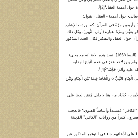
)
(
ة حول أهمية العقل
[2]
.
 تعالى- حول أهمية «العقل» يقول:
 وأربعين مرَّةً في القرآن، كما وردت الإشارة
أولو بقيَّة) ومرَّةً بعبارة (أولي النُّهى)، وكل ذلك
قرآن حول العقل والتفكير لكان العدد المذكور
يقول اللهُ تعالى: ﴿رُسُلًا مُبَشِّرِينَ وَمُنْذِرِينَ لِئَلَّا يَكُونَ لِلنَّاسِ عَلَى اللهِ حُجَّةٌ بَعْدَ الرُّسُلِ﴾ [النساء/165]. تفيد هذه الآية أنه مع مجيء
ّة ولم يبقَ لأحد عذرٌ في عدم اتِّباع الهداية
)
(
.
[4]
وحتى في كتاب "الكافي" هذا روايةٌ عن قول صادق آل محمد o قال فيها: "حُجَّةُ اللهِ عَلَى الْعِبَادِ النَّبِيُّ o وَالْحُجَّةُ فِيمَا بَيْنَ الْعِبَادِ وَبَيْنَ
لأمرين حُجَّةً. من هنا لا دليل مُتقن لدينا على
"الكافي" مُستنداً وأساساً للفتوى؟ فالعجب
ون كثيراً من روايات "الكافي" المَعِيبَة
ءً على ادِّعائهم جاء في التوقيع المذكور عن