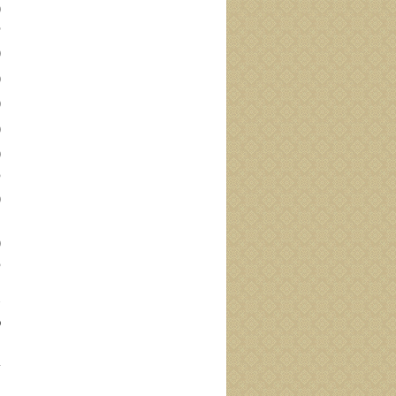
([1]) اتِ
ف
)
([3]
)
)
و
([7
م
([8]) ل
ا
ح
و