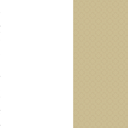
ا
و
أ
(
ف
ث
ب
ث
ا
ع
ر
ه
خ
و
ا
ي