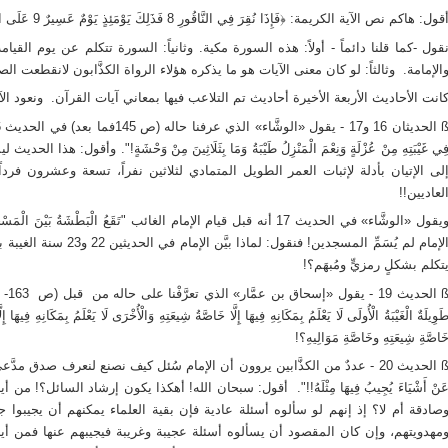
قول: هاكم نص الآية الكريمة: ﴿فَإِذَا نُقِرَ فِي النَّاقُورِ 8 فَذَلِكَ يَوْمَئِذٍ يَوْمٌ عَسِيرٌ 9 عَلَى الْكَافِرِينَ غَيْرُ يَسِيرٍ﴾ [المدثر/8-10].
قول -كما قلنا دائماً - أولاً: هذه السورة مكية. وثانياً: السورة تتكلم عن يوم القيا
الإمامة. وثالثاً: لو كان معنى الآيات هو ما يذكره هؤلاء الرواة الكذَّابون لانقطعت الص
انت الأحاديث الأربعة الأخيرة أحاديث تم التلاعب فيها بمعاني آيات القرآن. ونعود الآن 
لحديثان 16 و17
ِي غَيْبَتِهِ مِنْ عُزْلَةٍ وَنِعْمَ الْمَنْزِلُ طَيْبَةُ وَمَا بِثَلَاثِينَ مِنْ وَحْشَةٍ!". وأقول: 
لى الإتيان بأدلة لإثبات العمر الطويل المتمادي لثلاثين نفراً، تسعة وعشرون فردا
لعاديين!!
ويقول «الوشَّاء» في الحديث 17 أنه قبل قيام الإمام الغائب "تَقَعُ الْبَط
الإمام لم يُسَمِّ المسجدين! 
تكلم بشكلٍ رمزيٍّ ومُبهَم؟!
الحديث 19
َوِيلَةٌ الْغَيْبَةُ الْأُولَى لَا يَعْلَمُ بِمَكَانِهِ فِيهَا إِلَّا خَاصَّةُ شِيعَتِهِ وَالْأُخْرَى لَا يَعْلَمُ بِمَكَا
َاصَّةِ شِيعَتِهِ وخَاصَّةِ مَوَالِيهِ؟!
الحديث 20
- عددٌ من الكذَّابين يروون أن الإمام سُئل كيف نصنع لنعرف صدق مدَّعي المهدوي
َنْ أَشْيَاءَ يُجِيبُ فِيهَا مِثْلَهُ!!". أقول: سبحان الله! أهكذا يكون إرشاد السائل؟!
صادقة أم لا؟ إذ إنهم لو سألوه أسئلة عادية فإن بقية العلماء يمكنهم أن يجيبوا جوا
مهدويتهم، وإن كان المقصود أن يسألوه أسئلة عجيبة وغريبة فيجيبهم عنها فمن أي