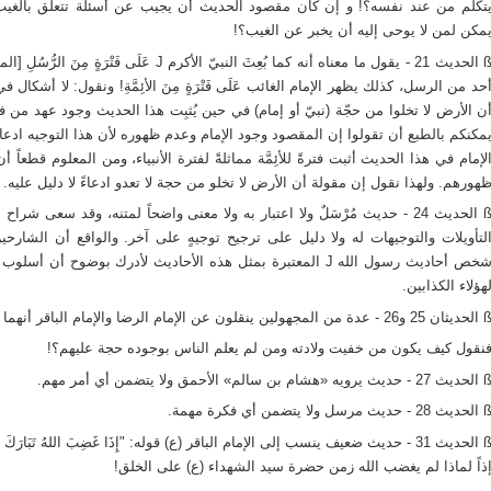
تكلم من عند نفسه؟! و إن كان مقصود الحديث أن يجيب عن أسئلة تتعلق بالغيب ف
مكن لمن لا يوحى إليه أن يخبر عن الغيب؟!
الحديث 21
حد من الرسل، كذلك يظهر الإمام الغائب عَلَى فَتْرَةٍ مِنَ الأئِمَّةِ! ونقول: لا أشكا
ن الأرض لا تخلوا من حجّة (نبيّ أو إمام) في حين يُثبِت هذا الحديث وجود عهد من فترة
مكنكم بالطبع أن تقولوا إن المقصود وجود الإمام وعدم ظهوره لأن هذا التوجيه ادع
لإمام في هذا الحديث أثبت فترةً للأئِمَّة مماثلةً لفترة الأنبياء، ومن المعلوم قطعاً أ
هورهم. ولهذا نقول إن مقولة أن الأرض لا تخلو من حجة لا تعدو ادعاءً لا دليل عليه. (
الحديث 24
- حديث مُرْسَلٌ ولا اعتبار به ولا معنى واضحاً لمتنه، وقد سعى شرا
لتأويلات والتوجيهات له ولا دليل على ترجيح توجيهٍ على آخر. والواقع أن الشار
شخص أحاديث رسول الله J المعتبرة بمثل هذه الأحاديث لأدرك بوضوح أن
هؤلاء الكذابين.
لحديثان 25 و26
- عدة من المجهولين ينقلون عن الإمام الرضا والإمام الباقر أنهما قالا إن ا
نقول كيف يكون من خفيت ولادته ومن لم يعلم الناس بوجوده حجة عليهم؟!
الحديث 27
- حديث يرويه «هشام بن سالم» الأحمق ولا يتضمن أي أمر مهم.
الحديث 28
- حديث مرسل ولا يتضمن أي فكرة مهمة.
الحديث 31
- حديث ضعيف ينسب إلى الإمام الباقر (ع) قوله: "إِذَا غَضِبَ اللهُ تَبَارَكَ وَتَعَالَ
ذاً لماذا لم يغضب الله زمن حضرة سيد الشهداء (ع) على الخلق!