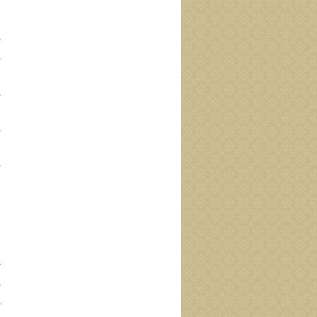
إ
ا
ß 
ف
ه
ß 
س
ف
ف
خ
أ
م
ب
«
ß 
ب