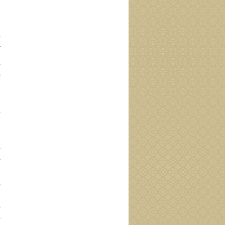
أ
ن
و
ك
ß ا
ف
إ
ا
ي
ß 
ط
خ
ß 
ع
و
و