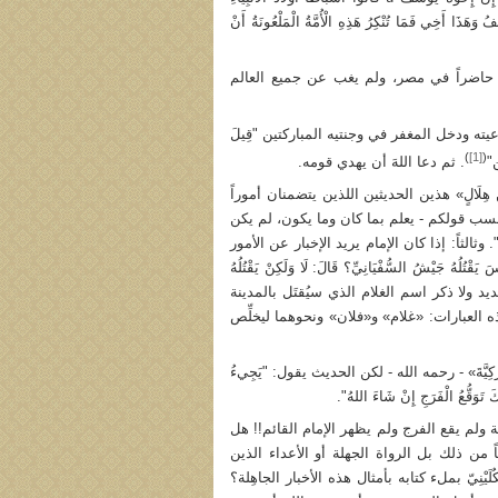
 وَهَذَا أَخِي فَمَا تُنْكِرُ هَذِهِ الْأُمَّةُ الْمَلْعُونَةُ أَنْ
حاضراً في مصر، ولم يغب عن جميع العالم
َّهُ رسولَ الله J لما ضُرِب وهُشِّمَت رُباعيته ودخل المغفر في وجنتيه المباركتين "قِيلَ
)
[1]
(
ن"
. ثم دعا اللهَ أن يهدي قومه.
ِ هِلَالٍ» هذين الحديثين اللذين يتضمنان أموراً
 - حسب قولكم - يعلم بما كان وما يكون، لم يكن
انَ". وثالثاً: إذا كان الإمام يريد الإخبار عن الأمور
َقْتُلُهُ جَيْشُ السُّفْيَانِيِّ؟ قَالَ: لَا وَلَكِنْ يَقْتُلُهُ
تحديد ولا ذكر اسم الغلام الذي سيُقتَل بالمدينة
ذه العبارات: «غلام» و«فلان» ونحوهما ليخلِّص
َّةَ» - رحمه الله - لكن الحديث يقول: "يَجِي‏ءُ
َلِكَ تَوَقُّعُ الْفَرَجِ إِنْ شَاءَ اللهُ".
 ولم يقع الفرج ولم يظهر الإمام القائم!! هل
من ذلك بل الرواة الجهلة أو الأعداء الذين
ِيّ بملء كتابه بأمثال هذه الأخبار الجاهِلة؟