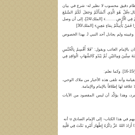
ى نظام دقيق محسوب لا نظير له- شرع في بيان
َ الَّذِي أَنْشَأَكُمْ وَجَعَلَ لَكُمُ السَّمْعَ
وَالْأَبْصَارَ وَالْأَفْئِدَةَ.........﴾ [الملك/23]، ثم قال في الآية التي بعدها: ﴿قُلْ هُوَ الَّذِي ذَرَأَكُمْ فِي الْأَرْضِ.........﴾ [الملك/24]، إلى أن وصل
ْ يَأْتِيكُمْ بِمَاءٍ مَعِينٍ﴾ [الملك/30]
كما ذكرنا فإن سورة «المُلْك» مكية وفي ذلك الزمن لم يكن هناك أي كلام عن الإمام وغيبته ولم يجادل أحد النبي J بهذا الخصوص
ين 15 و16 من سورة التكوير تتعلقان بالإمام الغائب ويقول: "فَلا أُقْسِمُ بِالْخُنَّسِ
 سِتِّينَ وَمِائَتَيْنِ ثُمَّ يَبْدُو كَالشِّهَابِ الْوَاقِدِ فِي
 الأكرم J صادق في ما يخبر به عن القيامة وأنه تلقى هذه الأخبار من ملاك الوحي،
قة لها إطلاقاً بالإمام والإمامة.
 مفرد، وهذا يؤكِّد أن ليس المقصود من الآيات
ß الحديث 30 - سنده في غاية الضعف. ينسب عددٌ من الرواة الكذَّابين -الذين عرَّفْنَا بهم في هذا الكتاب- إلى الإمام الصادق u أنه
أَرَادَ اللهُ عَزَّ ذِكْرُهُ إِظْهَارَ أَمْرِهِ نَكَتَ فِي قَلْبِهِ