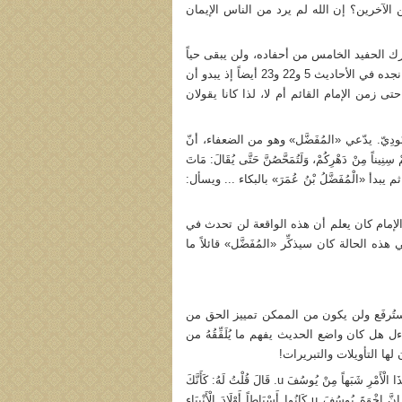
ن الآخرين؟ إن الله لم يرد من الناس الإيمان
ك الحفيد الخامس من أحفاده، ولن يبقى حياً
حتى ذلك الوقت، وَمِنْ ثَمَّ لما قال: "وَلَكِنْ إِنْ تَعِيشُوا فَسَوْفَ تُدْرِكُونَهُ". وهذا الإشكال نجده في الأحاديث 5 و22 و23 أيضاً إذ يبدو أن
 زمن الإمام القائم أم لا، لذا كانا يقولان
البِهْبُودِيّ. يدّعي «المُفَضَّل» وهو من الضعفاء، أنّ
كُمْ سِنِيناً مِنْ دَهْرِكُمْ، وَلَتُمَحَّصُنَّ حَتَّى يُقَالَ: مَاتَ
أَيٍّ!!". ثم يبدأ «الْمُفَضَّلُ بْنُ عُمَرَ» بالبكاء ... ويسأل:
. والإمام كان يعلم أن هذه الواقعة لن تحدث في
ه الحالة كان سيذكِّر «المُفَضَّل» قائلاً ما
ً ستُرفَع ولن يكون من الممكن تمييز الحق من
هل كان واضع الحديث يفهم ما يُلَفِّقُهُ من
 لها التأويلات والتبريرات!
- في هذا الحديث يُنسَب إلى الإمام الصادق u أنه قال: "إِنَّ فِي صَاحِبِ هَذَا الْأَمْرِ شَبَهاً مِنْ يُوسُفَ u. قَالَ قُلْتُ لَهُ: كَأَنَّكَ
تَذْكُرُهُ حَيَاتَهُ أَوْ غَيْبَتَهُ. قَالَ فَقَالَ لِي: وَمَا يُنْكَرُ مِنْ ذَلِكَ هَذِهِ الْأُمَّةُ أَشْبَاهُ الْخَنَازِيرِ؟! إِنَّ إِخْوَةَ يُوسُفَ u كَانُوا أَسْبَاطاً أَوْلَادَ الْأَنْبِيَاءِ