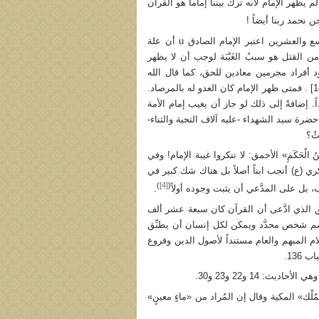
 يظهر الإمام لأنه ترك بيننا إماماً هو القرآن
ن نحمد ربنا أيضاً !
ß الحديثان 9 و18 - في هذين الحديثين وكذلك في الحديث الخامس والحديث التاسع والعشرين اعتبر الإمام الصادق u أن علة
ن القتل هو سببُ الغَيْبَة لوجب أن لا يظهر
ود أفراد مجرمين معادين للحق، كما قال الله
تعالى في سورة المائدة: ﴿فَأَغْرَيْنَا بَيْنَهُمُ الْعَدَاوَةَ وَالْبَغْضَاءَ إِلَى يَوْمِ الْقِيَامَةِ﴾ [المائدة/14] . فمتى ظهر الإمام كان العدو له بالمرصاد.
. إضافةً إلى ذلك لو جاز أن يغيب إمام الأمة
ب حضرة سيد الشهداء -عليه آلاف التحية والثناء-
ديثُ؟
رٍ» الذي بيَّنَّا حالَه سابقاً (ص 232)، و«عَلِيُّ بْنُ الْحَكَمِ» الأحمق: لا تنكروا غيبة الإمام! وفي
ري (ع) أنجب ابناً أصلاً بل هناك شك كبير في
)
[4]
(
، بل على المدَّعي أن يثبت وجوده أولاً
.
» الأحمق الذي ادَّعى أن القرآن كان سبعة عشر ألف
 اسم شخص محدَّد ويمكن لكل إنسان أن يطبِّق
ام المبهم والعام مستنداً لأصول الدين وفروع
136.
: 14 و22 و23 و30.
ُ بْنُ زِيَادٍ» بمعنى الآية 30 من سورة «المُلْك» المكية وقال إن المُراد من «ماءٍ معينٍ»