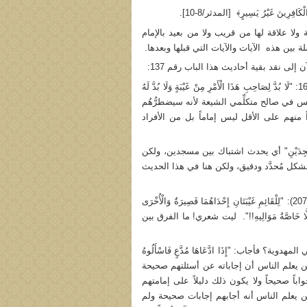
مة ولا علاقة لها من قريب ولا من بعيد بالإمام
لة بين هذه الآيات والآيات التي قبلها وبعدها.
إلى نقد بقية أحاديث هذا الباب رقم 137:
- يقول «الوشَّاء» الذي عرفنا حاله (ص 145فما بعد) في الحديث 16: "لَا بُدَّ لِصَاحِبِ هَذَا الْأَمْرِ مِنْ غَيْبَةٍ وَلَا بُدَّ لَهُ
هذا الحديث ليس في صالح متكلِّمي الشيعة لأنه سيضطرُّهُم
ً منهم على الأقل ليس إماماً بل من الأفراد
ْشَةُ بَيْنَ الْمَسْجِدَيْنِ" أي يحدث اشتباك بين مسجدين، ولكن
فنقول: لماذا بيَّن الإمام في الحديثين 22 و23 سنة الغيبة بشكل مُحدَّد ودقيق، ولكن هنا في هذا الحديث
- يقول «إسحاق بن عمَّار» الذي تعرَّفْنا على حاله من قبل (ص 163- 207): "لِلْقَائِمِ غَيْبَتَانِ إِحْدَاهُمَا قَصِيرَةٌ وَالْأُخْرَى
نِهِ فِيهَا إِلَّا خَاصَّةُ مَوَالِيهِ!!". ليت شعري! ما الفرق بين
ة؟ فأجاب: "إِذَا ادَّعَاهَا مُدَّعٍ فَاسْأَلُوهُ
 من أين يعلم الناس أن إجاباته عن أسئلتهم صحيحة
باً صحيحاً ولا يكون ذلك دليلاً على إمامتهم
ن يعلم الناس أنه أجابهم إجابات صحيحة ولم