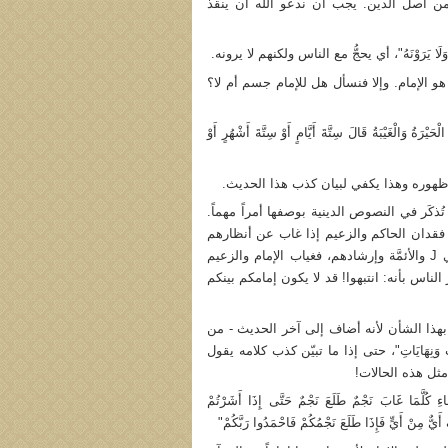
 من أصل الدين. يجب أن ندعو الله أن ينقذ
لَا يَرَوْنَهُ"، أي يحجُّ مع الناس ولكنهم لا يرونه.
و الإمام. وإلا فنسأل هل للإمام جسم أم لا؟
ر المؤمنين علي u قوله: "تَكُونُ الْحَيْرَةُ وَالْغَيْبَةُ قَالَ سِتَّةَ أَيَّامٍ أَوْ سِتَّةَ أَشْهُرٍ أَوْ
لا تستحق هذه المدة أن تُذكَر في النصوص الدينية بوصفها أمراً مهماً.
ت فقدان الحاكم والزعيم إذا غاب عن أنظارهم
ستة أيام فقط، خاصّةً الأشخاص الذين كانوا على مدار 250 سنة تحت إشراف النبي J والأئمَّة وإرشادهم، فغياب الإمام والزعيم
اس بأنه: انتبهوا! قد لا يكون إمامكم بينكم
 بهذا الشأن لأنه أضاف إلى آخر الحديث - من
غَايَاتٍ وَنِهَايَاتِ"، حتى إذا ما تبيّن كذب كلامه يقول
ي مثل هذه الحالات!
َا غَابَ نَجْمٌ طَلَعَ نَجْمٌ حَتَّى إِذَا أَشَرْتُمْ
 أَيٌّ مِنْ أَيٍّ فَإِذَا طَلَعَ نَجْمُكُمْ فَاحْمَدُوا رَبَّكُمْ"