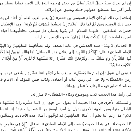
ن لم يدرك سيدٌ جليلُ القَدْر كعليِّ بن جعفر (رحمه الله) ذلك الأمر، فماذا ننتظر م
أمر أكبر مما تستطيع عقولهم حمله وتضيق عن إدراكه.
ضافة إلى ذلك لو كان الإمام «موسى بن جعفر» (ع) يعلم الغيب لعلم أن أخاه لن يدر
ضرات الصادقَين - عليهما السلام - لم يكونا يعلمان هل سيبقى مخاطَبوهما أحياء حتى
من يخاطبونه
:
"إِذَا أَدْرَكْتَ هَذَا الزَّمَانَ" ونحو ذلك من العبارات.
ß الحديثان 3 و11 - سند الحديثين في غاية الضعف. ولم يصحِّحْهما المَجْلِسِيّ ولا 
الإمام الصادق u قال: "إِيَّاكُمْ وَالتَّنْوِيهَ [أي إعلان هذه المسائل] أَمَا وَاللهِ لَيَغِيبَنَّ إِمَامُ
ُتِلَ هَلَكَ بِأَيِّ وَادٍ سَلَكَ، ..... وَلَتُرْفَعَنَّ اثْنَتَا عَشْرَةَ رَايَةً مُشْتَبِهَةً لَا يُدْرَى أَيٌّ مِنْ 
فَكَيْفَ نَصْنَعُ؟".
ينبغي أن نقول: إن إمامَ «المُفَضَّلِ» لم يغِب ولم تُرْفَع اثنتا عشْرة رايةً في عهده
من «المُفَضَّل» ولا حتى في زمن أبنائه أو أحفاده، ولذلك فمن المؤكد أن الإمام في هذ
عناه: لا تقلق فهذه الوقائع لا تتعلق بزمانك.
ي رأينا، هذا الحديث كذب وموضوع وبكاء «المُفَضَّل» لا مبرِّر له.
المشكلة الأخرى في هذا الحديث أنه يقول -من جهةٍ- إن اثنتا عشْرة رايةً مُشْتَبِهَة
لباطل منها، ومن الجهة الأخرى يقول إن أمرنا أوضح من الشمس! حقيقةً إننا لنتساءل 
لام؟ هذا رغم أننا نعلم أن أمثال المَجْلِسِيّ قد يُوَجِّهون أمثال هذه الأحاديث ويتمحَّلون
الحديث 4