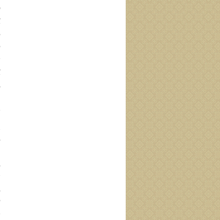
ت
ي
ف
و
ي
ß ا
م
ي
ا
ج
ق
ن
و
ح
و
ق
ي