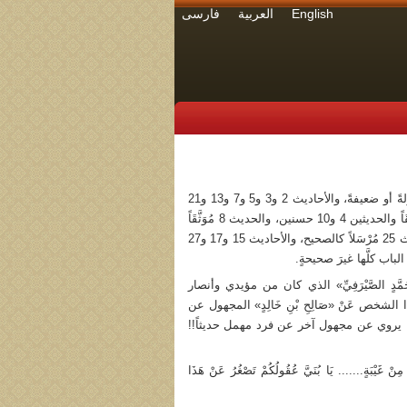
English
العربية
فارسی
جاء في هذا الباب 31 حديثاً، اعتبر المَجْلِسِيّ الأحاديث 1 و9 و11 و12 و22 و26 مجهولةً أو ضعيفةً، والأحاديث 2 و3 و5 و7 و13 و21
و23 مجهولةً، والأحاديث 6 و14 و20 و29 و30 و31 ضعيفةً، والحديث 16 ضعيفاً أو مُوَثَّقَاً والحديثين 4 و10 حسنين، والحديث 8 مُوَثَّقَاً
والحديث 18 مُوَثَّقَاً كالصحيح، والحديث 19 مُوَثَّقَاً والحديثين 24 و28 مُرْسَلين، والحديث 25 مُرْسَلاً كالصحيح، والأحاديث 15 و17 و27
مُحَمَّدٍ الصَّيْرَفِيِّ» الذي كان من مؤيدي وأنصار
خص عَنْ «صَالِحِ بْنِ خَالِدٍ» المجهول عن
بنائه، يروي عن مجهول آخر عن فرد مهمل حديثاً!!
َيْبَةٍ....... يَا بُنَيَّ عُقُولُكُمْ تَصْغُرُ عَنْ هَذَا