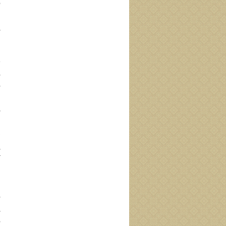
و
ا
ا
ا
و
و
؟
ß ا
ا
ذ
ß 
آ
ذ
ا
و
ß 
ف