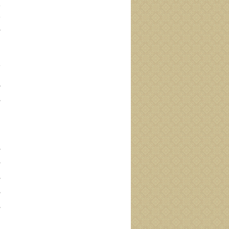
ي
ي
ß 
أ
أ
ي
ا
ظ
ß 
ا
ل
ß ا
ف
ß 
ß 
ß 
إ