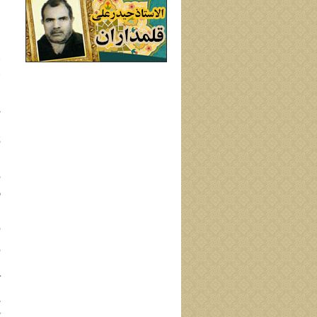
إ
ب
إ
ح
ل
ق
"
ف
ز
م
ف
و
ا
ك
ß 