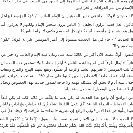
ن هذه الشوائب الخرافية التي أضافوها إلى الدين هي السبب في تنفُّر العقلاء
لإسلام من شر الخرافات والخرافيين.
الحديثان 6 و12
- جاء في هذين الحديثين أن الإمام الغائب: "يَشْهَدُ الْمَوْسِمَ فَيَرَاهُمْ وَ
أقول: لعل قصد الراوي الجاهل أنّ الناس يرون شخص الإمام ولكنهم لا يعرفون أنه ه
ل هو بشر مثل مأموميه أم لا؟ فإن كل له جسم فكيف لا يراه الناس؟!
الحديث 7
- جاء في هذا الحديث منسوباً إلى أمي
ِتَّ سِنِينَ!!".
نقول: أولاً: مضت الآن أكثر من 1200 سنة على زمان غيبة الإمام الغائب ولا خبر عن ظهوره وهذا يكفي لبيان كذب هذا الحديث.
ثانياً: لا يُقال عُرفاً لمن لم يشاهده الناس 6 أيام إنه غاب! و
أغلب المؤمنين لا يعتريهم الشك والريبة أو يضلّون ويقع بينهم الهرج والمرج وتبعا
لال ستة أيام لا يخلق أي مشكلة مهمة ولا حاجة لصدور حديث بهذا الخصوص وتحذير الن
و لا تستطيعون الوصول إليه خلال ستة أيام!
ن الواضح أنّ واضع هذا الحديث لم يكن يعلم ما يلفِّقه من كلام، لكنه لم يكن قلقاً
اب الاحتياط - الجملة التالية: "ثُمَّ يَفْعَلُ اللهُ مَا يَشَاءُ فَإِنَّ لَهُ بَدَاءَاتٍ وَإِرَادَاتٍ وَ
بدا لِـلَّهِ» في هذا الأمر!! وفي الواقع إن نظرية «البداء» ما طُرِحَت إلا لإيجاد حلٍّ ف
الحديث 8
- ينسب إلى الإمام تمجيد نفسه وأنه يقول: "إِنَّمَا نَحْنُ كَنُجُومِ السَّمَاءِ كُلَّم
ِأَصَابِعِكُمْ وَمِلْتُمْ بِأَعْنَاقِكُمْ غَيَّبَ اللهُ عَنْكُمْ نَجْمَكُمْ فَاسْتَوَتْ بَنُو عَبْدِ الْمُطَّلِبِ فَلَمْ يُعْرَفْ