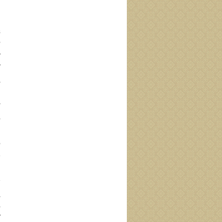
ل
ن
ف
ك
ا
ظ
و
و
ث
ا
ث
ق
ن