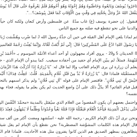
َاجَرُوا يُوسُفَ وَبَايَعُوهُ وَخَاطَبُوهُ وَهُمْ إِخْوَتُهُ وَهُوَ أَخُوهُمْ‏ فَلَمْ يَعْرِفُوهُ حَتَّى قَالَ أَنَا يُوسُفُ
َفْعَلَ اللهُ عَزَّ وَجَلَّ بِحُجَّتِهِ فِي وَقْتٍ مِنَ الْأَوْقَاتِ كَمَا فَعَلَ بِيُوسُفَ؟...".
نقول: إن حضرة يوسف (ع) غاب مدّةً عن فلسطين وأرض كنعان ولكنه كان حياً 
الدنيا على نحو تنقطع فيه صلته مع جميع الناس.
ثم لماذا يلعن الإمام أهل القبلة في حين أن جد
َا رَسُولَ اللهِ! ادْعُ عَلَى المُشْرِكِينَ! قَالَ: إِنِّي لَمْ أُبْعَثْ لَعَّانًا، وَإِنَّمَا بُعِثْتُ رَحْمَةً للعالمي
لحديثان 5 و29
- يروي أفراد مجهولون أو أحد أعداء الأئمَّة الموسوم بـ «أَحْمَدَ بْن
ُبْهَمَةً. فمثلاً، لم يبيّن الإمام أي حفيد من أحفاده سيغيب. كما يبدو أن الإمام الذي
علم أن زرارة لن يرى الإمام الغائب وإلا لما قال له: "يَا زُرَارَةُ إِذَا أَدْرَكْتَ هَذَا الزَّمَ
لمستَقْبَلة فلماذا قال: "يَا زُرَارَةُ لَا بُدَّ مِنْ قَتْلِ غُلَامٍ بِالْمَدِينَةِ. قُلْتُ: جُعِلْتُ فِدَاكَ! أَلَيْسَ ي
َيْشُ
آلِ بَنِي فُلَانٍ". فاقتصر الإمام على قوله "آلِ بَنِي فُلَانٍ" ولم يذكر اسمهم بال
بل قيام القائم؟ ألا يدُلُّ ذلك على أنّ واضع الحديث لم يكن يعلم ما يقوله، فجاء به
فسه؟
احتمل بعضهم أن يكون المقصودُ من الغلام الذي سيُقتَل بالمدينة «محمَّدَ النَّفْسَ الزكِي
َتَّى يَدْخُلَ الْمَدِينَةَ فَيَأْخُذُ الْغُلَامَ فَيَقْتُلُهُ فَإِذَا قَتَلَهُ بَغْياً وَعُدْوَاناً وَظُلْماً لَا يُمْهَلُونَ فَعِنْدَ ذ
نحن نرى أنّ ذلك الإمام الكريم - رحمة الله عليه - استُشهِد ومضت أكثر من ألف سنة
ال الإمام هذه الكلمات المشوَّشة المضطربة؟ نحن نقطع بأن الإمام لم يقل شيئاً 
تظاهرون بمظهر الصديق هم الذين كانوا يفترون مثل هذه الأحاديث. فلماذا قام الكُلَيْن