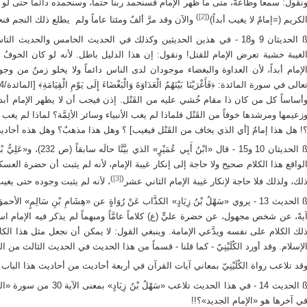
نقول: سمعاً وطاعةً، متى ما ظهر الإمام فسنحمد ربنا حتماً، وسنحمده دائماً حتى لو لم
)
[2]
(
لكريم (=إمامٌ لا يغيب أبداً)
والآن وقد مرَّ ألفٌ ومئتا عاماً ولم يطلع ذلك النجم فنح
لغيبة خشية تعرض الإمام للقتل! ونقول: إن هذا الدليل باطل. لأنه لو كان الخوفُ م
لإمام أبداً، لأن العداوة والبغضاء موجودان لدى الناس دائماً ولا يخلو زمنٌ من وج
أساساً كل من كان ذا مقام خُشي عليه من القَتْل. إذن فيجب أن لا يظهر الإمام أبداً
زعيمها ومرشدها خوفاً من القَتْل فلماذا لم يغب الأنبياء وسائر الأئِمَّة؟ لماذا لم يغ
! هل هذا إمامٌ [أي الذي يخاف من القَتْل فيغيب] ؟ وهل هذا مذهبٌ؟ وهل هذه أحا
لحديثان 10 و15
- قال «ابْنُ أَبِي عُمَيْ
لواقع هذا الكلام صحيح ولا حاجة إلى إنكار غيبة الإمام، لأنه لم يثبت أن حضرة العسك
)
[3]
(
لك، ولذلك فلا حاجة لإنكار غيبة الإمام الثاني عشر
، لأنه لم يثبت وجوده حتى يغيب
الحديث 13
- يروي «سَهْلُ بْنُ زِيَادٍ» الكذَّاب عَنْ رُوَاةٍ عن «هِشَامِ بْنِ سَالِمٍ
يةً، عن شخص مجهول، عن حضرة عليٍّ (ع) كلاماً عامَّاً ومبهماً لم يذكر فيه الإمام
لك الكلام على نفسه ويدَّعي الإمامة. وينبغي القول: لا يمكن أن نجعل مثل هذا الكل
لإسلام. وقد أورد الكُلَيْنِيّ - كما قلنا - قسماً من هذا الحديث في الحديث الثالث من الباب 
قد تلاعب رواة الكُلَيْنِيّ بمعاني آيات القرآن في أربعة أحاديث من أحاديث هذا الباب وهي الأحاديث
الحديث 14
- في هذا الحديث تلاعب «سَهْل
ي آخرها هو «الإمام الجديد»؟!!