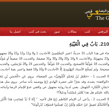
البرقعي
کتب
مقالات
صور
بحث فی کتب
اتصل بنا
21. بَابٌ فِي الْغَيْبَةِ
حيحةً. ولم يُصحِّح الأستاذ البِهْبُودِيّ إلَّا الأحاديث 8 و10 و19 فقط واعتبر بقيةَ أحاديث الباب كلَّها غيرَ صحيحةٍ.
الحديث 1
- «جَعْفَرُ بْنُ مُحَمَّدٍ الْكُوفِيُّ» من الضعفاء، يروي عَنِ «الْحَسَنِ بْنِ 
الواقفة» بشدة، وقد تجرّأ على حضرة الهادي (ع) ووصمه بأنه ساحر. يروي مثل هذا الش
يَمَانٍ التَّمَّارِ» المُهمَل. يعني لدينا رواية مجهول عن واقفي عدوّ للإمام الرضا وأ
الله عليكم هل هذا يُعْتَبَر مُسْتَنَداً ودليلاً؟!
الحديث 2
- يدَّعي أن الإمام الكاظم (ع) قال لأخيه: " إِنَّهُ لَا بُدَّ لِصَاحِبِ هَذَا الْأَمْرِ مِنْ غ
َأَحْلَامُكُمْ تَضِيقُ عَنْ حَمْلِهِ وَلَكِنْ إِنْ تَعِيشُوا فَسَوْفَ تُدْرِكُونَهُ!".