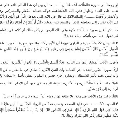
و رجعنا إلى سورة «المُلْك» للاحظنا أن الله -بعد أن بين أن هذا العالم قائم عل
عمه على العباد وإظهار قدرة الله اللامتناهية، فوجَّه خطابه للكفار والمشركين وقال:﴿قُلْ هُو
ي الآية ثلاثين إلى مخاطبة الكفار والمشركين بقوله: ﴿قُلْ أَرَأَيْتُمْ إِنْ أَصْبَحَ مَاؤُكُمْ غَوْرًا فَمَن
ي تقول الآية: من يأتيكم بإمام جديد؟!
ß الحديثان 22 و23 - يزعم الراوي فيهما أن الآيت
لْجَوارِ الْكُنَّسِ قَالَ الْخُنَّسُ إِمَامٌ يَخْنِسُ فِي زَمَانِهِ عِنْدَ انْقِطَاعٍ مِنْ عِلْمِهِ عِنْدَ النَّاسِ سَنَةَ
ُلْمَةِ اللَّيْلِ!".
أقول: الآيات المشار إليها هي التالية: ﴿فَلَا أُقْسِمُ بِالْخُنَّسِ 15 الْجَوَارِ الْكُنَّسِ﴾ [التكوير/15-16]. وكما نعلم:
أولاً: سورة التكوير تتحدث عن القيامة وأن النبيّ
أنه ليس تحت تأثير الشيطان. وبعبارة أخرى فسورة التكوير تتعلق بأصل «المعاد» ولا علا
انياً: جاءت كلمتا «الْخُنَّسِ» و«الْكُنَّسِ» بصيغة الجمع، في حين أن الإمام الغائب
لإشارة إلى فَرْدٍ مُعَيِّن.
الثاً: نزلت هذه الآيات في مكة، ولا علاقة لها بالإمام أبداً، سواء كان حاضراً أم غائباً!
ال: "فِي قَوْلِ اللهِ عَزَّ وَجَلَّ فَإِذا نُقِرَ فِي النَّاقُورِ قَالَ: إِنَّ مِنَّا إِمَاماً مُظَفَّراً مُسْتَتِراً فَإِذَا 
ُكْتَةً فَظَهَرَ فَقَامَ بِأَمْرِ اللهِ تَبَارَكَ وَتَعَالَى!".