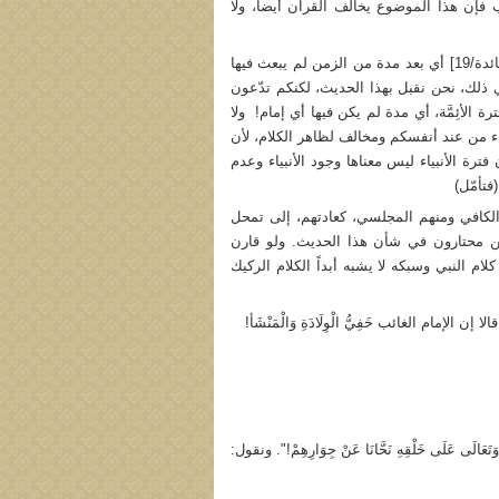
إن هذا الموضوع يخالف القرآن أيضاً، ولا
- يقول ما معناه أنه كما بُعِثَ النبيّ الأكرم J عَلَى فَتْرَةٍ مِنَ الرُّسُلِ [المائدة/19] أي بعد مدة من الزمن لم يبعث فيها
ل في ذلك، نحن نقبل بهذا الحديث، لكنكم تدّعون
 الأئِمَّة، أي مدة لم يكن فيها أي إمام! ولا
اء من عند أنفسكم ومخالف لظاهر الكلام، لأن
ن فترة الأنبياء ليس معناها وجود الأنبياء وعدم
فتأمّل)
ح الكافي ومنهم المجلسي، كعادتهم، إلى تمحل
حين محتارون في شأن هذا الحديث. ولو قارن
 أسلوب كلام النبي وسبكه لا يشبه أبداً الكلام الركيك
لإمام الغائب خَفِيُّ الْوِلَادَةِ وَالْمَنْشَأ!
ى عَلَى خَلْقِهِ نَحَّانَا عَنْ جِوَارِهِمْ!". ونقول: