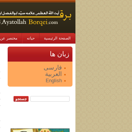
الصفحة الرئيسية
حياته
مختصر عن 
0
زبان ها
فارسی
العربية
English
ص
ß 
‏جستجو: ‏
«
«
ب
ß 
و