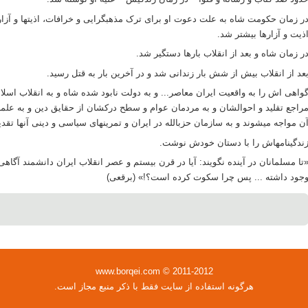
ر زمان حکومت شاه به علت دعوت او برای ترک مذهب‏گرایی و خرافات، اذیتها و آزار
ذیت و آزارها بیشتر شد.
ر زمان شاه و بعد از انقلاب بارها دستگیر شد.
عد از انقلاب بیش از شش بار زندانی شد و در آخرین بار به قتل رسید.
واهی اش را به واقعیت ایران معاصر... و به دولت نابود شده شاه و به انقلاب اسلا
راجع تقلید و احوالشان و به مردمان عوام و سطح درکشان از حقایق دین و به علمای
ن مواجه می‏شوند و به سازمان حزب‏الله در ایران و تمرینهای سیاسی و دینی آنها تقدی
ندگینامه‏اش را با دستان خودش نوشت.
تا مسلمانان در آینده نگویند: آیا در قرن بیستم و عصر انقلاب ایران دانشمند آگا
جود داشته ... پس چرا سکوت کرده است؟!» (برقعی)
www.borqei.com © 2011-2012
هرگونه استفاده از سایت فقط با ذکر منبع مجاز است.