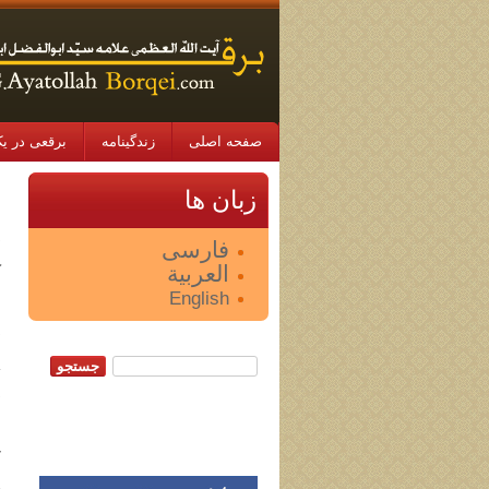
صفحه اصلی
زندگینامه
برقعی در یک
ب
زبان ها
د
فارسی
العربية
ک
English
ع
د
پ
جستجو:
د
س
77 کت
ح