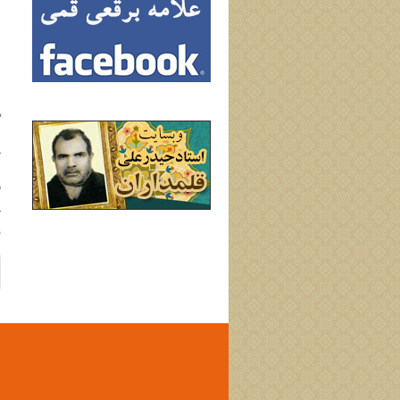
د
ا
د
ب
گ
م
آ
ز
«
و