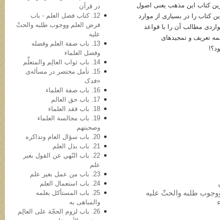
مترین کتاب این مذهب یعنی اصول
در قرآن
12. کتاب فضل العلم - باب
ین کتاب را در بسیاری از موارد
فرض العلم ووجوب طلبه والحثّ
مواردی مطالب آن را با قواعد
علیه
همه تعریف و تمجیدهای
13. باب صفة العلم وفضله
د؟!
وفضل العلماء
14. باب ثواب العالِم والمتعلِّم
15. تأمل مختصر در مسأله‌ی
«فدک
16. باب صفة العلماء
17. باب حق العالم
18. باب فقد العلماء
19. باب مجالسة العلماء
وصحبتهم
20. باب سؤال العام وتذاکره
21. باب بذل العلم
22. باب النّهي عن القول بغیر
علم
23. باب من عمل بغیر علم
24. باب استعمال العلم
25. باب المستأکل بعلمه
والمباهی به
26. باب لزوم الحجّة علی العالِم