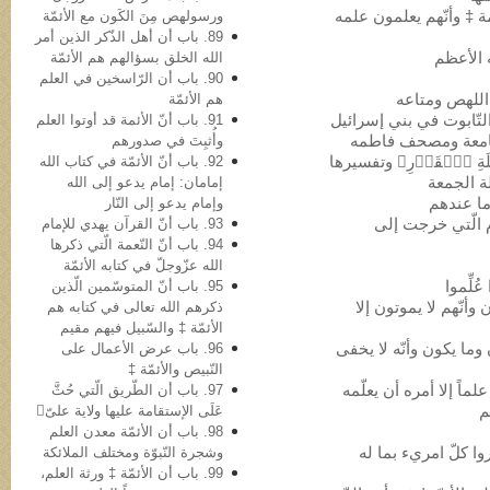
لأئمة ‡ وأنّهم یعلمون علمه
ورسولهص مِنَ الکَون مع الأئمّة
89. باب أن أهل الذّکر الذین أمر
الله الخلق بسؤالهم هم الأئمّة
90. باب أن الرّاسخین في العلم
هم الأئمّة
91. باب أنّ الأئمة قد أوتوا العلم
وأُثبِتَ في صدورهم
92. باب أنّ الأئمّة في کتاب الله
إمامان: إمام یدعو إلى الله
وإمام یدعو إلى النّار
لوم الّتي خرجت إلى
93. باب أنّ القرآن یهدي للإمام
94. باب أنّ النّعمة الّتي ذکرها
الله عزّوجلّ في کتابه الأئمّة
95. باب أنّ المتوسّمین الّذین
 وأنّهم لا یموتون إلا
ذکرهم الله تعالى في کتابه هم
الأئمّة ‡ والسّبیل فیهم مقیم
ن وما یکون وأنّه لا یخفی
96. باب عرض الأعمال علی
النّبيص والأئمّة ‡
ه علماً إلا أمره أن یعلّمه
97. باب أن الطّریق الّتي حُثَّ
عَلَی الإستقامة علیها ولایة علیّ
98. باب أن الأئمّة معدن العلم
خبروا کلّ امريء بما له
وشجرة النّبوّة ومختلف الملائکة
99. باب أن الأئمّة ‡ ورثة العلم،