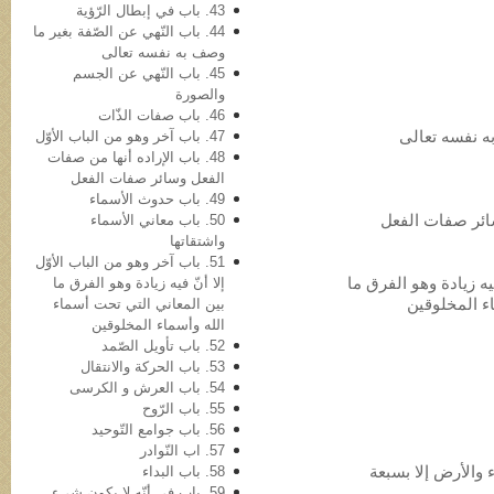
43. باب في‌ إبطال الرّؤیة
44. باب النّهي عن الصّفة بغیر ما
وصف به نفسه تعالی
45. باب النّهي عن الجسم
والصورة
46. باب صفات الذّات
47. باب آخر وهو من الباب الأوّل
48. باب الإراده أنها من صفات
الفعل وسائر صفات الفعل
49. باب حدوث الأسماء
50. باب معاني الأسماء
واشتقاتها
51. باب آخر وهو من الباب الأوّل
 فیه زیادة وهو الفرق ما
إلا أنّ فیه زیادة وهو الفرق ما
ء المخلوقین
بین المعاني التي تحت أسماء
الله وأسماء المخلوقین
52. باب تأویل الصّمد
53. باب الحرکة والانتقال
54. باب العرش و الکرسی
55. باب الرّوح
56. باب جوامع التّوحید
57. اب النّوادر
58. باب البداء
59. باب في أنّه لا یکون شيء