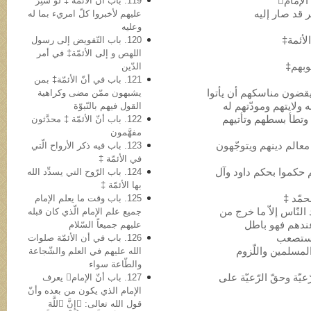
119. باب أن الأئمّة ‡ لو سُتِرَ
علیهم لأخبروا کلّ امريء بما له
وعلیه
120. باب التّفویض إلی رسول
اللهص و إلی الأئمّة‡ في أمر
الدّین
121. باب في أنّ الأئمّة‡ بمن
ا یقضون مناسکهم أن یأتوا
یشبهون ممّن مضی وکراهیة
 ولایتهم ومودّتهم له
القول فیهم بالنّبوّة
تهم وتطأ بسطهم وتأتیهم
122. باب أنّ الأئمّة ‡ محدَّثون
مفهَّمون
ن معالم دینهم ویتوجّهون
123. باب فیه ذکر الأرواح الّتي
في الأئمّة ‡
رهم حکموا بحکم داود وآل
124. باب الرّوح التي یسدِّد الله
بها الأئمّة ‡
125. باب وقت ما یعلم الإمام
النّاس إلاّ ما خرج من
جمیع علم الإمام الّذي کان قبله
عندهم فهو باطل
علیهم جمیعاً السّلام
126. باب في أن الأئمّة صلوات
ة المسلمین واللّزوم
الله علیهم في العلم والشّجاعة
والطّاعة سواء
عیّة وحقّ الرّعیّة علی
127. باب أنّ الإمام یعرف
الإمام الذي یکون من بعده وأنّ
قول الله تعالى: ﴿إِنَّ ٱللَّهَ