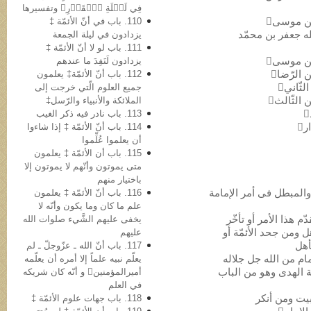
فِي لَيۡلَةِ ٱلۡقَدۡرِ﴾ وتفسیرها
110. باب في أنّ الأئمّة ‡
لله جعفر بن محمّد
یزدادون في لیلة الجمعة
111. باب لو لا أنّ الأئمّة ‡
یزدادون لَنَفِدَ ما عندهم
112. باب أنّ الأئمّة‡ یعلمون
جمیع العلوم الّتي خرجت إلى
الملائکة والأنبیاء والرّسل‡
113. باب نادر فیه ذکر الغیب
114. باب أنّ الأئمّة ‡ إذا شاءوا
أن یعلموا عُلِّموا
115. باب أن الأئمّة ‡ یعلمون
متی یموتون وأنّهم لا یموتون إلا
باختیار منهم
116. باب أنّ الأئمّة ‡ یعلمون
علم ما کان وما یکون وأنّه لا
یخفی علیهم الشَّيء صلوات الله
هل ومن جحد الأئمّة أو
علیهم
أهل
117. باب أنّ الله ـ عزّوجلّ ـ لم
یعلّم نبیه علماً إلا أمره أن یعلّمه
ة الهدی وهو من الباب
أمیرالمؤمنین و أنّه کان شریکه
في العلم
118. باب جهات علوم الأئمّة ‡