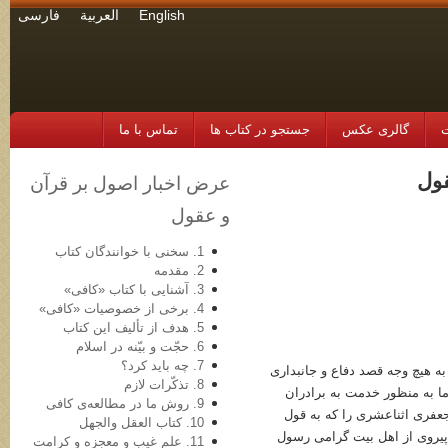
English
العربية
فارسی
ت
گالری عکس
جستجو در کتاب ها
تماس با ما
قول
عرض اخبار اصول بر قرآن
و عقول
1. سخنی با خوانندگان کتاب
2. مقدمه
3. آشنایی با کتاب «کافی»
4. برخی از خصوصیات «کافی»
5. هدف از تألیف این کتاب
6. حجّت و بیّنه در اسلام
7. چه باید کرد؟
 به هیچ وجه قصد دفاع و جانبداری
8. تذکّرات لازم
ما به منظور خدمت به برادران
9. روش ما در مطالعه‌ی کافی
عفری اثناعشری را که به قول
10. کتاب العقل والجهل
یروی از اهل بیت گرامی رسول
11. علم غیب و معجزه و کرامت