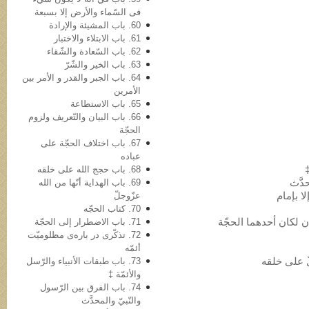
فی السّماء والأرض إلا بسبعة
60. باب المشیئة والإرادة
61. باب الابتلاء والاختبار
62. باب السّعادة والشّقاء
63. باب الخیر والشّرّ
64. باب الجبر والقدر و الأمر بین
الأمرین
65. باب الاستطاعة
66. باب البیان والتّعریف ولزوم
الحجّة
67. باب اختلاف الحجّة على
عباده
68. باب حجج الله علی خلقه
69. باب الهدایة أنّها من الله
عزّوجلّ
70. کتاب الحجّه
71. باب الاضطرار إلى الحجّة
72. تذکّری در باره‌ی مظلومیّت
أئمّه
73. باب طبقات الأنبیاء والرّسل
والأئمّة ‡
74. باب الفرق بین الرّسول
والنّبيّ والمحدَّث