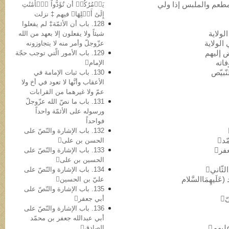
لمطعم والملبس إذا ولي
يَأۡمُرُكُمۡ أَن تُؤَدُّواْ ٱلۡأَمَٰنَٰتِ
إِلَىٰٓ أَهۡلِهَا﴾ فیهم ‡ نزلت
128. باب أن الأئمّة‡ لم یفعلوا
شیئاً ولا یفعلون إلا بعهد من الله
عزّوجلّ وأمر منه لا یتجاوزونه
129. باب الأمور الّتي توجب حجّة
الإمام
130. باب ثبات الإمامة في
الأعقاب وأنَّها لا تعود في أخ ولا
عمّ ولا غیرهما من القرابات
131. باب ما نصّ الله عزّوجلّ
ورسوله علی الأئمّة واحداً
فواحداً
132. باب الإشارة والنّصّ على
الحسن بن علی
133. باب الإشارة والنّصّ علی
الحسین بن علی
134. باب الإشارة والنّصّ علی
َلَیهِمَاالسَّلام
عليّ بن الحسین
135. باب الإشارة والنّصّ علی
أبي جعفر
136. باب الإشارة والنّصّ علی
أبي عبدالله جعفر بن محمّد
الصادق