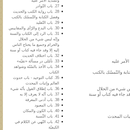
وتشدید الأمر علیه
27. باب النّوادر
28. باب روایة الکتب والحدیث
وفضل الکتابة والتّمسّك بالكتب
29. باب التّقلید
30. باب البدع والرّأی والمقاییس
31. باب الرد إلی الکتاب والسنة
وإنّه لیس شيء من الحلال
والحرام وجمیع ما یحتاج الناس
إلیه إلا وقد جاء فیه کتاب أو سنة
32. باب اختلاف الحدیث
33. تأمّلی در مسألة «تقیّه»
34. باب الأخذ بالسّنّة وشواهد
الکتاب
35. کتاب التوحید - باب حدوث
العالم وإثبات المحدث
 لیس شيء من الحلال
36. باب إطلاق القول بأنّه شيء
قد جاء فیه کتاب أو سنة
37. باب أنّه لا یعرف إلا به
38. باب أدنی المعرفة
39. باب المعبود
40. باب الکون والمکان
41. باب النِّسبة
42. باب النّهي عن الکلام في
الکیفیّة