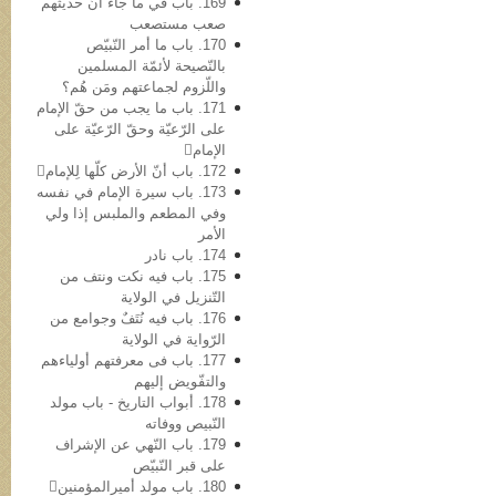
169. باب في ما جاء أنّ حدیثهم
صعب مستصعب
170. باب ما أمر النّبيّص
بالنّصیحة لأئمّة المسلمین
واللّزوم لجماعتهم ومَن هُم؟
171. باب ما یجب من حقّ الإمام
علی الرّعیّة وحقّ الرّعیّة علی
الإمام
172. باب أنّ الأرض کلّها لِلإمام
173. باب سیرة الإمام في نفسه
وفي المطعم والملبس إذا ولي
الأمر
174. باب نادر
175. باب فیه نکت ونتف من
التّنزیل في الولایة
176. باب فیه نُتَفٌ وجوامع من
الرّوایة في الولایة
177. باب فی معرفتهم أولیاءهم
والتفّویض إلیهم
178. أبواب التاریخ - باب مولد
النّبيص ووفاته
179. باب النّهي عن الإشراف
علی قبر النّبيّص
180. باب مولد أمیرالمؤمنین