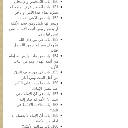
150. باب التّمحیص والإمتحان
151. باب أنّه من عرف إمامه لم
یضرّه تقدّم هذا الأمر أو تأخّر
152. باب من ادّعی الإمامة
ولیس لها بأهل ومن جحد الأئمّة
أو بعضهم ومن أثبت الإمامة لمن
لیس لها بأهل
153. باب في من دان الله
عزّوجل بغیر إمام من الله جل
جلاله
154. باب من مات ولیس له إمام
من أئمة الهدی وهو من الباب
الأوّل
155. باب في من عرف الحقّ
من أهل البیت ومن أنکر
156. باب ما یجب على النّاس
عند مضيّ الإمام
157. باب في أنّ الإمام متی
یعلم أنّ الأمر قد صار إلیه
158. باب حالات الأئمّة‡ في
السّنّ
159. باب أنّ الإمام لا یغسله إلا
إمام من الأئمة‡
160. باب موالید الأئمّة‡