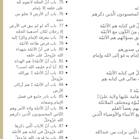
75. باب أنّ الحجّة لاتقوم لله
علی خلقه إلا بإمام
اس المحسودون الّذین ذکرهم
76. باب أن الأرض لا تخلو من
حجة
77. باب أنّه لو لم یبق في الأرض
إلا رجلان لکان أحدهما الحجّة
78. باب معرفة الإمام والرّدّ إلیه
79. باب فرض طاعة الأئمّة
80. باب في أنّ الأئمّة شهداء
 إمام یدعو إلى الله وإمام
الله عزّوجلّ على خلقه
81. باب أنّ الأئمّة‡ هم الهداة
82. آیا آدم خلیفه‌ الله است؟
83. باب أنّ الأئمّة ‡ نورالله
له تعالى في کتابه هم
عزّوجلّ
84. باب أن الأئمّة ‡ هم أرکان
الأرض
85. باب نادر جامع في فضل
الإمام وصفاته
86. باب أنّ الأئمّة ولاة الأمر وهم
میع الأنبیاء والأوصیاء الّذین
النّاس المحسودون الّذین ذکرهم
الله عزّوجلّ
87. باب أنّ الآیات الّتي ذکرها
تب الّتي نزلت من عندالله
الله عزّوجلّ في کتابه هم الأئمّة
تها
88. باب ما فَرَضَ الله عزّوجلّ