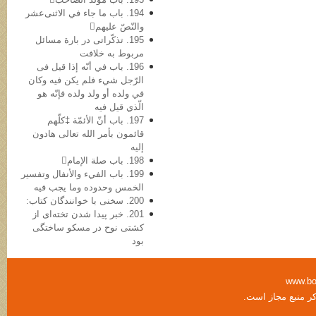
194. باب ما جاء في الاثنی‌عشر
والنّصّ علیهم
195. تذکّراتی در بارة مسائل
مربوط به خلافت
196. باب في أنّه إذا قیل فی
الرّجل شيء فلم یکن فیه وکان
في ولده أو ولد ولده فإنّه هو
الّذي قیل فیه
197. باب أنّ الأئمّة ‡کلّهم
قائمون بأمر الله تعالی هادون
إلیه
198. باب صلة الإمام
199. باب الفيء والأنفال وتفسیر
الخمس وحدوده وما یجب فیه
200. سخنی با خوانندگان کتاب:
201. خبر پیدا شدن تخته‌ای از
کشتی نوح در مسکو ساختگی
بود
www.bo
کر منبع مجاز است.