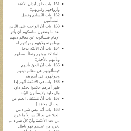
161. باب خلق أبدان الأئمّة
وأرواحهم وقلوبهم‡
162. باب التّسلیم وفضل
المسلِّمین
163. باب أنّ الواجب علی النّاس
بعد ما یقضون مناسکهم أن یأتوا
الإمام فیسألونه عن معالم دینهم
ویعلمونه ولایتهم ومودّتهم له
164. باب أنّ الأئمّة تدخل
الملائکة بیوتهم وتطأ بسطهم
وتأتیهم بالأخبار‡
165. باب أنّ الجنّ یأتیهم
فیسألونهم عن معالم دینهم
ویتوجّهون في أمورهم
166. باب في الأئمّة‡ أنّهم إذا
ظهر أمرهم حکموا بحکم داود
وآل داود ولایسألون البیّنة
167. باب أنَّ مُسْتَقَی العلم من
بیت آل محمّد ‡
168. باب أنّه لیس شيء من
الحقّ في ید النّاس إلاّ ما خرج
من عند الأئمّة‡ وأنّ کلّ شيء لم
یخرج من عندهم فهو باطل