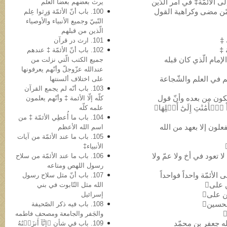
یرث بعضهم بعضاً العلم
 ممّن مضی وکراهیة القول
100. باب أنّ الأئمّة وَرِثوا عِلم
النّبيّ وجمیع الأنبیاء والأوصیاء
الّذین من قبلهم
101. ارث در قرآن
102. باب أنّ الأئمّة ‡ عندهم
الإمام الّذي کان قبله
جمیع الکتب الّتي نزلت من
عندالله عزّوجلّ وأنّهم یعرفونها
یهم في العلم والشّجاعة
علی اختلاف ألسنتها
103. باب أنّه لم یجمع القرآن
إمام الذي یکون من بعده وأنّ قول
کلّه إلّا الأئمة ‡ وأنّهم یعلمون
ٱلۡأَمَٰنَٰتِ إِلَىٰٓ أَهۡلِهَا﴾
علمه کلّه
104. باب ما أُعطِي الأئمّة ‡ من
 یفعلون إلا بعهد من الله
اسم الله الأعظم
105. باب ما عند الأئمّة من آیات
الأنبیاء‡
 لا تعود في أخ ولا عمّ ولا
106. باب ما عند الأئمّة من سلاح
رسول اللهص ومتاعه
107. باب أنّ مثل سلاح رسول
الله مثل التّابوت في بني
إسرائیل
108. باب فیه ذکر الصّحیفة
والجَفر والجامعة ومصحف فاطمه
لله جعفر بن محمّد
109. باب في شأن ﴿إِنَّآ أَنزَلۡنَٰهُ